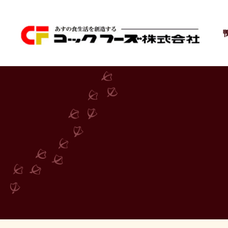
コ
ナ
ン
ビ
テ
ゲ
ン
ー
ツ
シ
に
ョ
移
ン
動
に
移
動