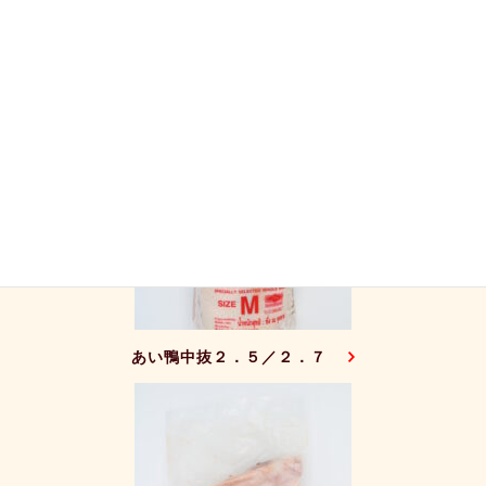
あい鴨グリラー１．６
あい鴨中抜２．５／２．７